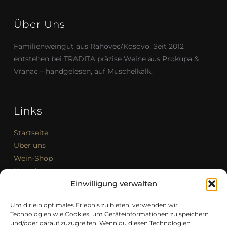
Über Uns
Familienweingut aus Rahovec/Kosovo. Seit 2012
entstehen bei TRADITA präzise Weine aus Prokupa &
Vranac – handgelesen, auf Muschelkalk.
Links
Startseite
Über uns
Wein-Shop
Kontakt
Impressum
Einwilligung verwalten
Allgemeine Geschäftsbedingungen (AGB)
Um dir ein optimales Erlebnis zu bieten, verwenden wir
Cookie-Richtlinie (EU)
Technologien wie Cookies, um Geräteinformationen zu speichern
und/oder darauf zuzugreifen. Wenn du diesen Technologien