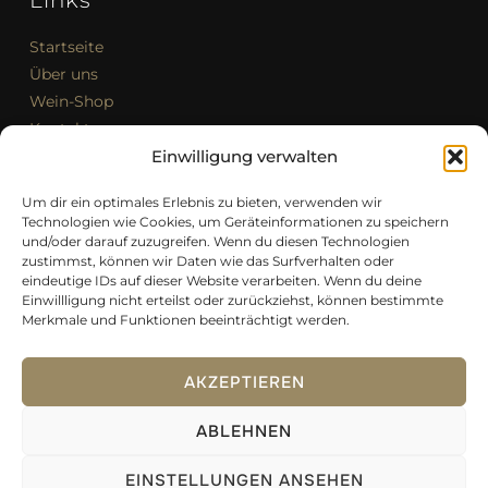
Links
Startseite
Über uns
Wein-Shop
Kontakt
Impressum
Einwilligung verwalten
Allgemeine Geschäftsbedingungen (AGB)
Um dir ein optimales Erlebnis zu bieten, verwenden wir
Cookie-Richtlinie (EU)
Technologien wie Cookies, um Geräteinformationen zu speichern
und/oder darauf zuzugreifen. Wenn du diesen Technologien
zustimmst, können wir Daten wie das Surfverhalten oder
Kontakt
eindeutige IDs auf dieser Website verarbeiten. Wenn du deine
Einwillligung nicht erteilst oder zurückziehst, können bestimmte
Merkmale und Funktionen beeinträchtigt werden.
E-Mail:
traditawinery@gmail.com
Telefon: +49 170 938 4993
AKZEPTIEREN
ABLEHNEN
EINSTELLUNGEN ANSEHEN
Copyright © 2026 — TRADITA Winery